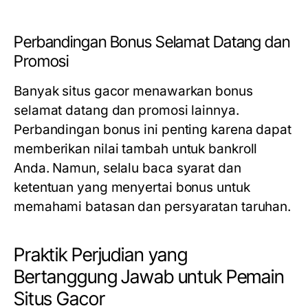
Perbandingan Bonus Selamat Datang dan
Promosi
Banyak situs gacor menawarkan bonus
selamat datang dan promosi lainnya.
Perbandingan bonus ini penting karena dapat
memberikan nilai tambah untuk bankroll
Anda. Namun, selalu baca syarat dan
ketentuan yang menyertai bonus untuk
memahami batasan dan persyaratan taruhan.
Praktik Perjudian yang
Bertanggung Jawab untuk Pemain
Situs Gacor