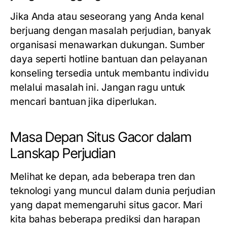
Jika Anda atau seseorang yang Anda kenal
berjuang dengan masalah perjudian, banyak
organisasi menawarkan dukungan. Sumber
daya seperti hotline bantuan dan pelayanan
konseling tersedia untuk membantu individu
melalui masalah ini. Jangan ragu untuk
mencari bantuan jika diperlukan.
Masa Depan Situs Gacor dalam
Lanskap Perjudian
Melihat ke depan, ada beberapa tren dan
teknologi yang muncul dalam dunia perjudian
yang dapat memengaruhi situs gacor. Mari
kita bahas beberapa prediksi dan harapan