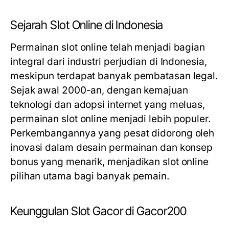
Sejarah Slot Online di Indonesia
Permainan slot online telah menjadi bagian
integral dari industri perjudian di Indonesia,
meskipun terdapat banyak pembatasan legal.
Sejak awal 2000-an, dengan kemajuan
teknologi dan adopsi internet yang meluas,
permainan slot online menjadi lebih populer.
Perkembangannya yang pesat didorong oleh
inovasi dalam desain permainan dan konsep
bonus yang menarik, menjadikan slot online
pilihan utama bagi banyak pemain.
Keunggulan Slot Gacor di Gacor200