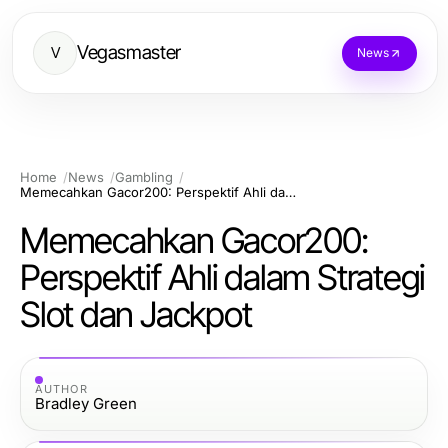
Vegasmaster
V
News
Home
News
Gambling
Memecahkan Gacor200: Perspektif Ahli dalam Strategi Slot dan Jackpot
Memecahkan Gacor200:
Perspektif Ahli dalam Strategi
Slot dan Jackpot
AUTHOR
Bradley Green