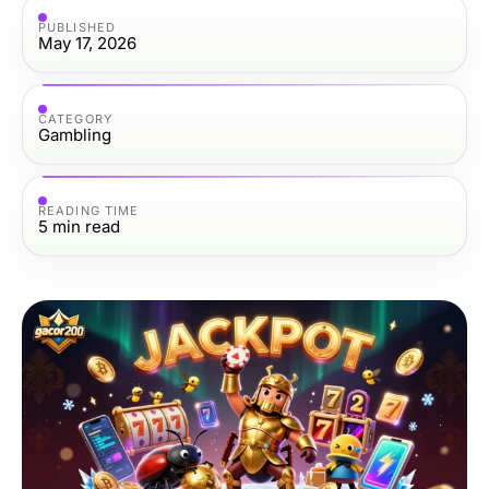
PUBLISHED
May 17, 2026
CATEGORY
Gambling
READING TIME
5
min read