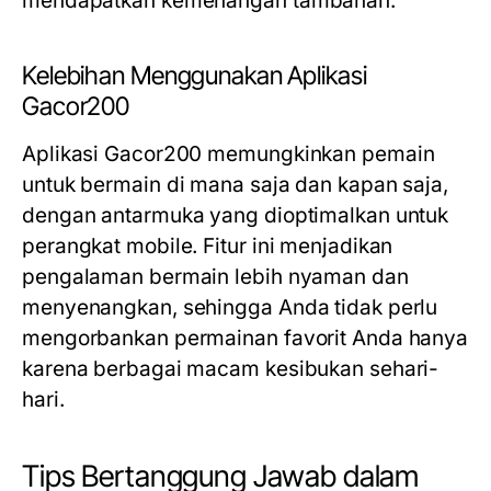
mendapatkan kemenangan tambahan.
Kelebihan Menggunakan Aplikasi
Gacor200
Aplikasi Gacor200 memungkinkan pemain
untuk bermain di mana saja dan kapan saja,
dengan antarmuka yang dioptimalkan untuk
perangkat mobile. Fitur ini menjadikan
pengalaman bermain lebih nyaman dan
menyenangkan, sehingga Anda tidak perlu
mengorbankan permainan favorit Anda hanya
karena berbagai macam kesibukan sehari-
hari.
Tips Bertanggung Jawab dalam